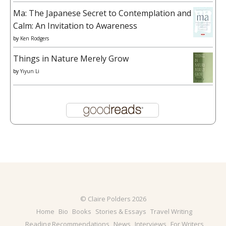
Ma: The Japanese Secret to Contemplation and
Calm: An Invitation to Awareness
by
Ken Rodgers
Things in Nature Merely Grow
by
Yiyun Li
© Claire Polders 2026
Home
Bio
Books
Stories & Essays
Travel Writing
Reading Recommendations
News
Interviews
For Writers