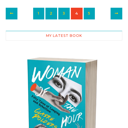
1
2
3
4
5
MY LATEST BOOK