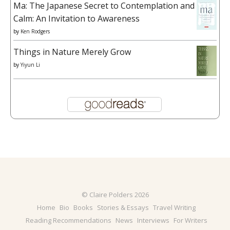
Ma: The Japanese Secret to Contemplation and
Calm: An Invitation to Awareness
by
Ken Rodgers
Things in Nature Merely Grow
by
Yiyun Li
© Claire Polders 2026
Home
Bio
Books
Stories & Essays
Travel Writing
Reading Recommendations
News
Interviews
For Writers