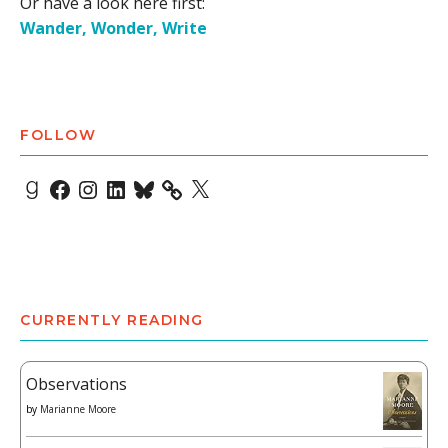
Or have a look here first:
Wander, Wonder, Write
FOLLOW
Goodreads
Facebook
Instagram
LinkedIn
Bluesky
X
CURRENTLY READING
Observations
by
Marianne Moore