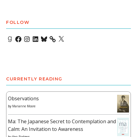
FOLLOW
Goodreads
Facebook
Instagram
LinkedIn
Bluesky
X
CURRENTLY READING
Observations
by
Marianne Moore
Ma: The Japanese Secret to Contemplation and
Calm: An Invitation to Awareness
by
Ken Rodgers