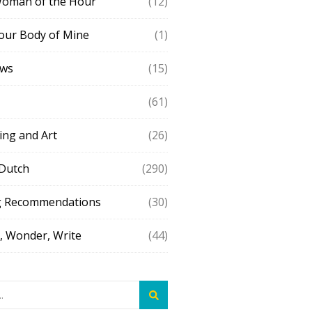
Woman of the Hour
(12)
our Body of Mine
(1)
ews
(15)
(61)
ing and Art
(26)
 Dutch
(290)
g Recommendations
(30)
 Wonder, Write
(44)