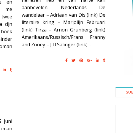
herlezen heb en van harte kan
ie en
aanbevelen. Nederlands De
t me
wandelaar – Adriaan van Dis (link) De
n twee
literaire kring – Marjolijn Februari
 zijn
(link) Tirza – Arnon Grunberg (link)
 boek
Amerikaans/Russisch/Frans Franny
nder
and Zooey – J.D.Salinger (link)…
 roman
SU
 juni
 roman