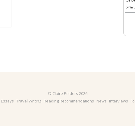
by
Yiy
© Claire Polders 2026
& Essays
Travel Writing
Reading Recommendations
News
Interviews
Fo