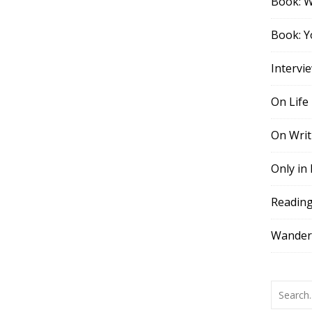
Book: 
Book: Y
Intervi
On Life
On Writ
Only in
Readin
Wander,