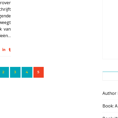
rover
hrijft
gende
weegt
ak van
fieën…
2
3
4
5
Author
Book: A