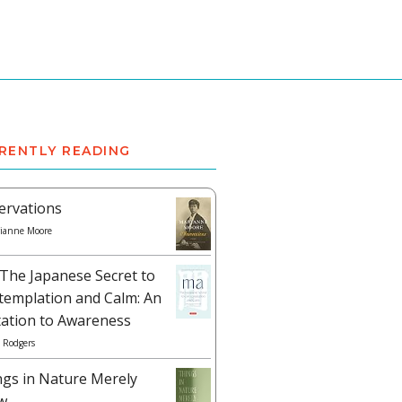
RENTLY READING
ervations
ianne Moore
The Japanese Secret to
templation and Calm: An
tation to Awareness
 Rodgers
ngs in Nature Merely
w