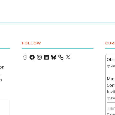
FOLLOW
CUR
Goodreads
Facebook
Instagram
LinkedIn
Bluesky
X
Obs
 on
by
Mar
,
Ma: 
h
Con
Invi
by
Ken
Thi
Gro