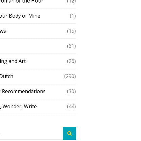
Woman of the Hour
(12)
our Body of Mine
(1)
ews
(15)
(61)
ing and Art
(26)
 Dutch
(290)
g Recommendations
(30)
 Wonder, Write
(44)