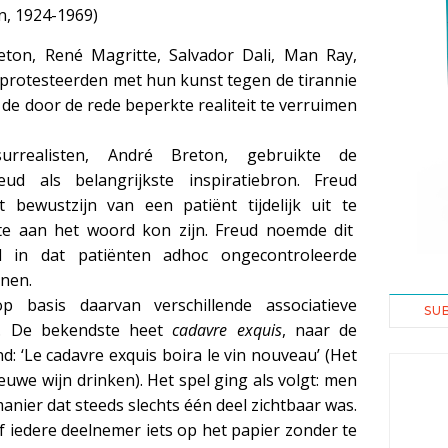
en, 1924-1969)
reton, René Magritte, Salvador Dali, Man Ray,
protesteerden met hun kunst tegen de tirannie
 de door de rede beperkte realiteit te verruimen
rrealisten, André Breton, gebruikte de
ud als belangrijkste inspiratiebron. Freud
ewustzijn van een patiënt tijdelijk uit te
te aan het woord kon zijn. Freud noemde dit
eld in dat patiënten adhoc ongecontroleerde
nen.
p basis daarvan verschillende associatieve
SU
en. De bekendste heet
cadavre exquis
, naar de
nd: ‘Le cadavre exquis boira le vin nouveau’ (Het
ieuwe wijn drinken). Het spel ging als volgt: men
anier dat steeds slechts één deel zichtbaar was.
f iedere deelnemer iets op het papier zonder te