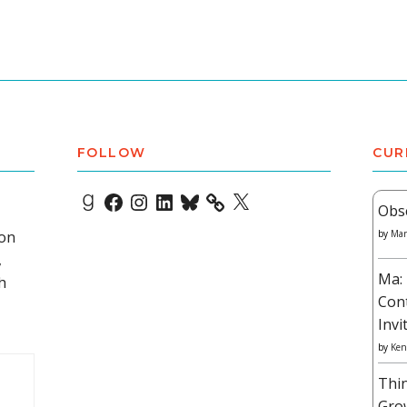
FOLLOW
CUR
Goodreads
Facebook
Instagram
LinkedIn
Bluesky
X
Obs
 on
by
Mar
,
Ma: 
h
Con
Invi
by
Ken
Thi
Gro