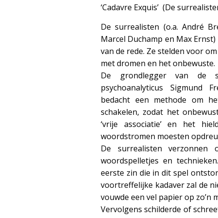
‘Cadavre Exquis’ (De surrealist
De surrealisten (o.a. André B
Marcel Duchamp en Max Ernst) 
van de rede. Ze stelden voor om
met dromen en het onbewuste.
De grondlegger van de su
psychoanalyticus Sigmund Fre
bedacht een methode om het b
schakelen, zodat het onbewus
‘vrije associatie’ en het hi
woordstromen moesten opdreu
De surrealisten verzonnen o
woordspelletjes en techniek
eerste zin die in dit spel ontsto
voortreffelijke kadaver zal de n
vouwde een vel papier op zo’n m
Vervolgens schilderde of schree