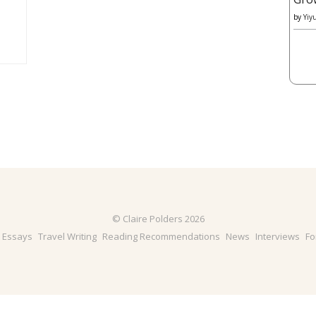
by
Yiy
© Claire Polders 2026
& Essays
Travel Writing
Reading Recommendations
News
Interviews
Fo