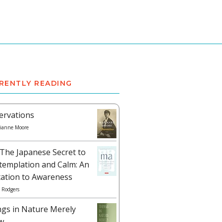
RENTLY READING
ervations
ianne Moore
The Japanese Secret to
templation and Calm: An
tation to Awareness
 Rodgers
ngs in Nature Merely
w