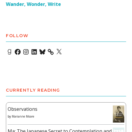
Wander, Wonder, Write
FOLLOW
Goodreads
Facebook
Instagram
LinkedIn
Bluesky
X
CURRENTLY READING
Observations
by
Marianne Moore
Ma: The Japanese Secret to Contemplation and