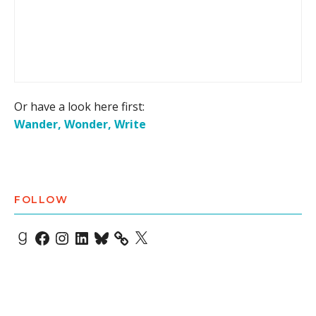
Or have a look here first:
Wander, Wonder, Write
FOLLOW
Goodreads
Facebook
Instagram
LinkedIn
Bluesky
X