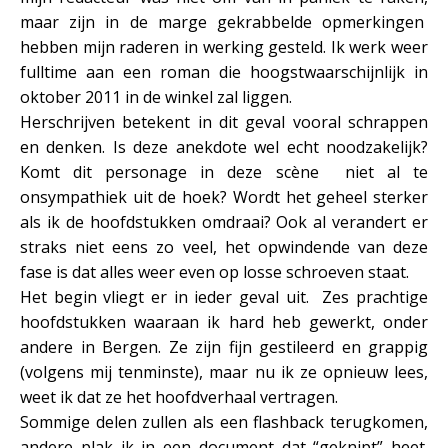
maar zijn in de marge gekrabbelde opmerkingen
hebben mijn raderen in werking gesteld. Ik werk weer
fulltime aan een roman die hoogstwaarschijnlijk in
oktober 2011 in de winkel zal liggen.
Herschrijven betekent in dit geval vooral schrappen
en denken. Is deze anekdote wel echt noodzakelijk?
Komt dit personage in deze scène niet al te
onsympathiek uit de hoek? Wordt het geheel sterker
als ik de hoofdstukken omdraai? Ook al verandert er
straks niet eens zo veel, het opwindende van deze
fase is dat alles weer even op losse schroeven staat.
Het begin vliegt er in ieder geval uit. Zes prachtige
hoofdstukken waaraan ik hard heb gewerkt, onder
andere in Bergen. Ze zijn fijn gestileerd en grappig
(volgens mij tenminste), maar nu ik ze opnieuw lees,
weet ik dat ze het hoofdverhaal vertragen.
Sommige delen zullen als een flashback terugkomen,
andere plak ik in een document dat “geknipt” heet.