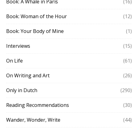
Book: A Whale in Paris
(16)
Book: Woman of the Hour
(12)
Book: Your Body of Mine
(1)
Interviews
(15)
On Life
(61)
On Writing and Art
(26)
Only in Dutch
(290)
Reading Recommendations
(30)
Wander, Wonder, Write
(44)