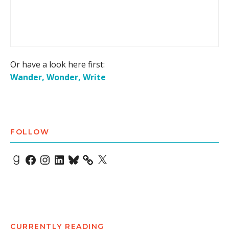
Or have a look here first:
Wander, Wonder, Write
FOLLOW
Goodreads
Facebook
Instagram
LinkedIn
Bluesky
X
CURRENTLY READING