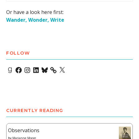
Or have a look here first:
Wander, Wonder, Write
FOLLOW
Goodreads
Facebook
Instagram
LinkedIn
Bluesky
X
CURRENTLY READING
Observations
by
Marianne Moore