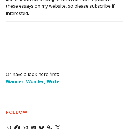
these essays on my website, so please subscribe if
interested.
Or have a look here first:
Wander, Wonder, Write
FOLLOW
Goodreads
Facebook
Instagram
LinkedIn
Bluesky
X