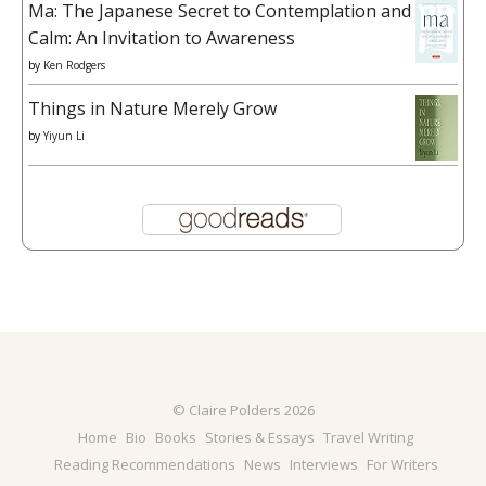
Ma: The Japanese Secret to Contemplation and
Calm: An Invitation to Awareness
by
Ken Rodgers
Things in Nature Merely Grow
by
Yiyun Li
© Claire Polders 2026
Home
Bio
Books
Stories & Essays
Travel Writing
Reading Recommendations
News
Interviews
For Writers