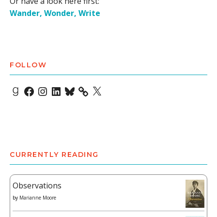
Or have a look here first:
Wander, Wonder, Write
FOLLOW
Goodreads
Facebook
Instagram
LinkedIn
Bluesky
X
CURRENTLY READING
Observations
by
Marianne Moore