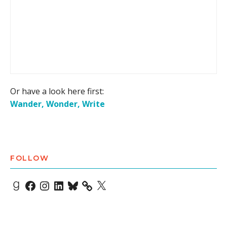
Or have a look here first:
Wander, Wonder, Write
FOLLOW
Goodreads
Facebook
Instagram
LinkedIn
Bluesky
X