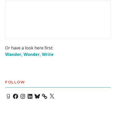
Or have a look here first:
Wander, Wonder, Write
FOLLOW
Goodreads
Facebook
Instagram
LinkedIn
Bluesky
X