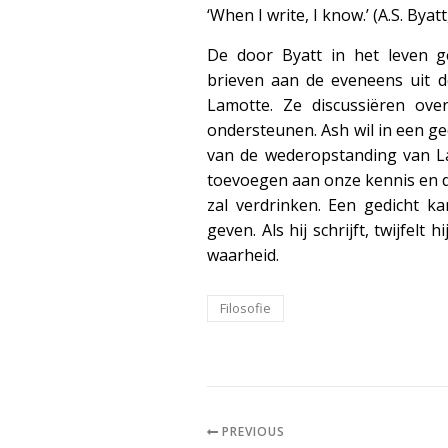
‘When I write, I know.’ (A.S. Byat
De door Byatt in het leven g
brieven aan de eveneens uit d
Lamotte. Ze discussiëren ov
ondersteunen. Ash wil in een g
van de wederopstanding van Laz
toevoegen aan onze kennis en da
zal verdrinken. Een gedicht ka
geven. Als hij schrijft, twijfelt h
waarheid.
Filosofie
PREVIOUS