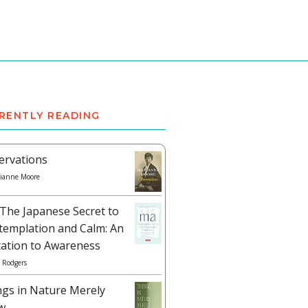
RENTLY READING
ervations
ianne Moore
The Japanese Secret to
templation and Calm: An
tation to Awareness
 Rodgers
ngs in Nature Merely
w