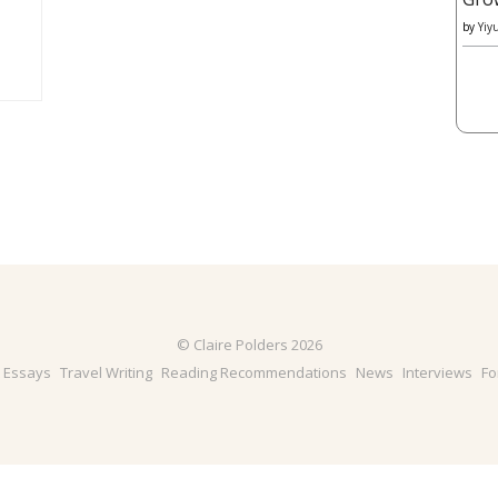
by
Yiy
© Claire Polders 2026
& Essays
Travel Writing
Reading Recommendations
News
Interviews
Fo