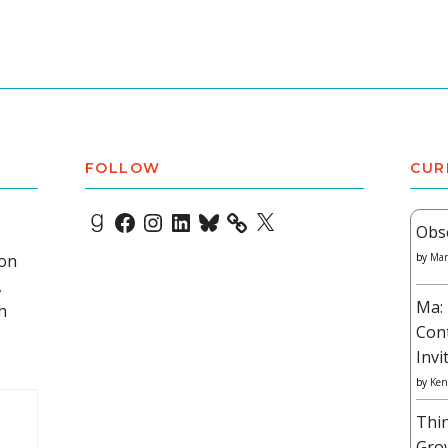
FOLLOW
CUR
Goodreads
Facebook
Instagram
LinkedIn
Bluesky
X
Obs
 on
by
Mar
,
Ma: 
h
Con
Invi
by
Ken
Thi
Gro