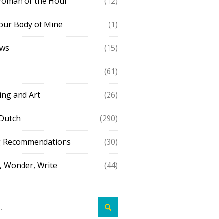
Woman of the Hour
(12)
our Body of Mine
(1)
ews
(15)
(61)
ing and Art
(26)
 Dutch
(290)
g Recommendations
(30)
 Wonder, Write
(44)