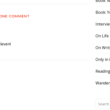
Book: 
Book: Y
ONE COMMENT
Intervi
On Life
leven!
On Writ
Only in
Readin
Wander,