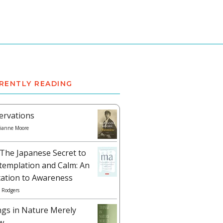
RENTLY READING
ervations
ianne Moore
The Japanese Secret to
templation and Calm: An
tation to Awareness
 Rodgers
ngs in Nature Merely
w