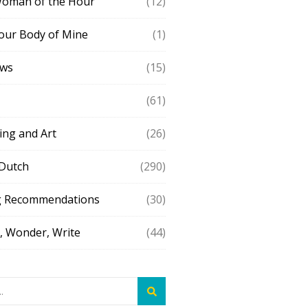
Woman of the Hour
(12)
our Body of Mine
(1)
ews
(15)
(61)
ing and Art
(26)
 Dutch
(290)
g Recommendations
(30)
 Wonder, Write
(44)