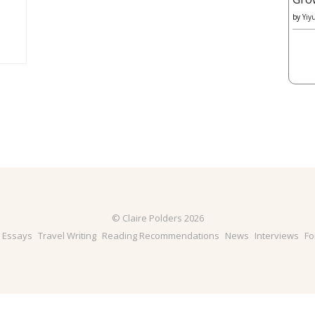
by
Yiy
© Claire Polders 2026
& Essays
Travel Writing
Reading Recommendations
News
Interviews
Fo