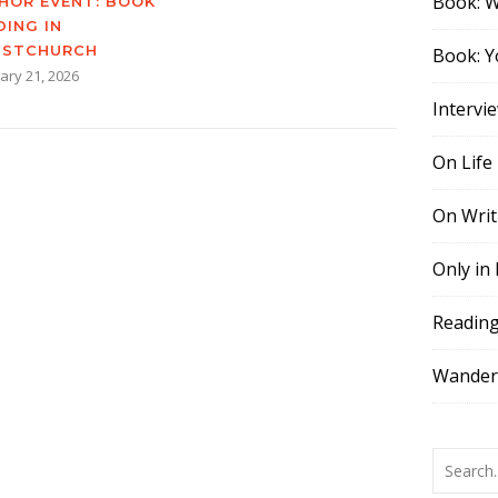
Book: 
HOR EVENT: BOOK
DING IN
ISTCHURCH
Book: Y
ary 21, 2026
Intervi
On Life
On Writ
Only in
Readin
Wander,