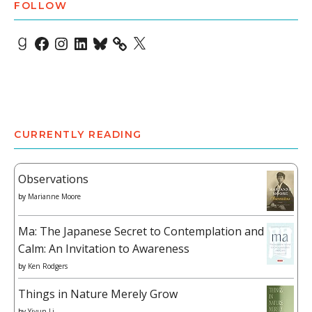
FOLLOW
Goodreads
Facebook
Instagram
LinkedIn
Bluesky
X
CURRENTLY READING
Observations
by
Marianne Moore
Ma: The Japanese Secret to Contemplation and
Calm: An Invitation to Awareness
by
Ken Rodgers
Things in Nature Merely Grow
by
Yiyun Li