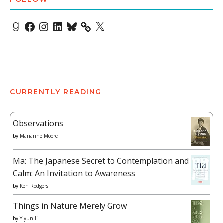
Goodreads
Facebook
Instagram
LinkedIn
Bluesky
X
CURRENTLY READING
Observations
by
Marianne Moore
Ma: The Japanese Secret to Contemplation and
Calm: An Invitation to Awareness
by
Ken Rodgers
Things in Nature Merely Grow
by
Yiyun Li