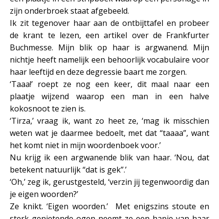
zijn onderbroek staat afgebeeld.
Ik zit tegenover haar aan de ontbijttafel en probeer
de krant te lezen, een artikel over de Frankfurter
Buchmesse. Mijn blik op haar is argwanend. Mijn
nichtje heeft namelijk een behoorlijk vocabulaire voor
haar leeftijd en deze degressie baart me zorgen.
‘Taaa!’ roept ze nog een keer, dit maal naar een
plaatje wijzend waarop een man in een halve
kokosnoot te zien is.
‘Tirza,’ vraag ik, want zo heet ze, ‘mag ik misschien
weten wat je daarmee bedoelt, met dat “taaaa”, want
het komt niet in mijn woordenboek voor.’
Nu krijg ik een argwanende blik van haar. ‘Nou, dat
betekent natuurlijk “dat is gek”.’
‘Oh,’ zeg ik, gerustgesteld, ‘verzin jij tegenwoordig dan
je eigen woorden?’
Ze knikt. ‘Eigen woorden.’ Met enigszins stoute en
sterk genietende ogen neemt ze een hapje van haar