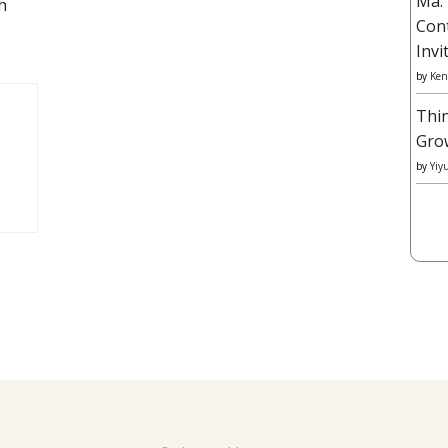
Ma: 
h
Con
Invi
by
Ken
Thi
Gro
by
Yiy