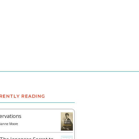
RENTLY READING
ervations
ianne Moore