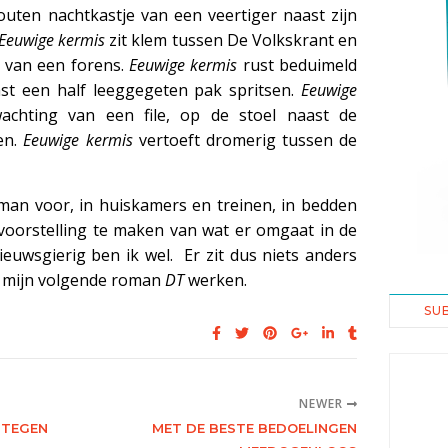
uten nachtkastje van een veertiger naast zijn
Eeuwige kermis
zit klem tussen De Volkskrant en
s van een forens.
Eeuwige kermis
rust beduimeld
st een half leeggegeten pak spritsen.
Eeuwige
wachting van een file, op de stoel naast de
en.
Eeuwige kermis
vertoeft dromerig tussen de
man voor, in huiskamers en treinen, in bedden
voorstelling te maken van wat er omgaat in de
uwsgierig ben ik wel. Er zit dus niets anders
an mijn volgende roman
DT
werken.
SU
NEWER
 TEGEN
MET DE BESTE BEDOELINGEN