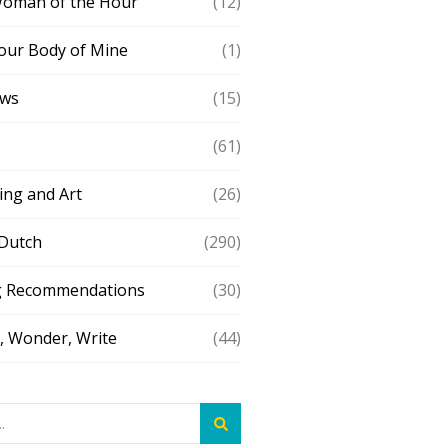
Woman of the Hour
(12)
our Body of Mine
(1)
ews
(15)
(61)
ing and Art
(26)
 Dutch
(290)
g Recommendations
(30)
 Wonder, Write
(44)