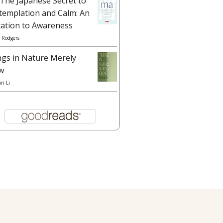
The Japanese Secret to
templation and Calm: An
tation to Awareness
 Rodgers
ngs in Nature Merely
w
un Li