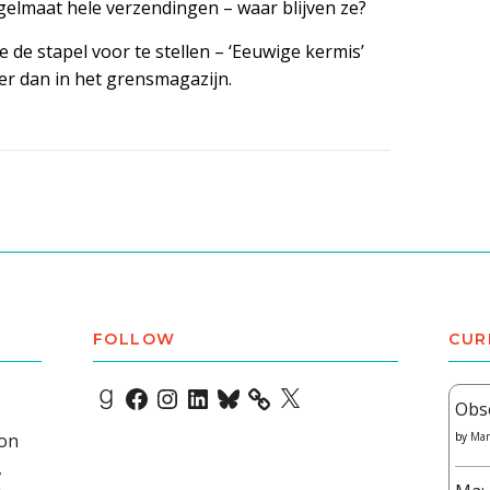
gelmaat hele verzendingen – waar blijven ze?
de stapel voor te stellen – ‘Eeuwige kermis’
der dan in het grensmagazijn.
FOLLOW
CUR
Goodreads
Facebook
Instagram
LinkedIn
Bluesky
X
Obs
 on
by
Mar
,