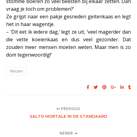
stomme boeren zo veel beesten bij elkaar zetten. Dan
vraag je toch om problemen?’
Ze grijpt naar een pakje gesneden geitenkaas en legt
het in haar wagentje.
– ‘Dit eet ik iedere dag,’ legt ze uit, ‘veel magerder dan
die vette koeienkaas en dus veel gezonder. Dat
zouden meer mensen moeten weten. Maar men is zo
dom tegenwoordig!’
Reizen
PREVIOUS
SALTO MORTALE IN DE STANDAARD
NEWER