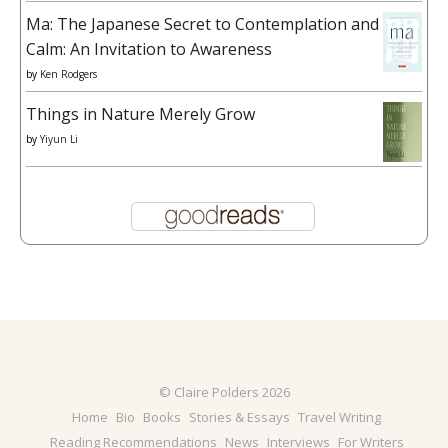
Ma: The Japanese Secret to Contemplation and
Calm: An Invitation to Awareness
by
Ken Rodgers
Things in Nature Merely Grow
by
Yiyun Li
© Claire Polders 2026
Home
Bio
Books
Stories & Essays
Travel Writing
Reading Recommendations
News
Interviews
For Writers