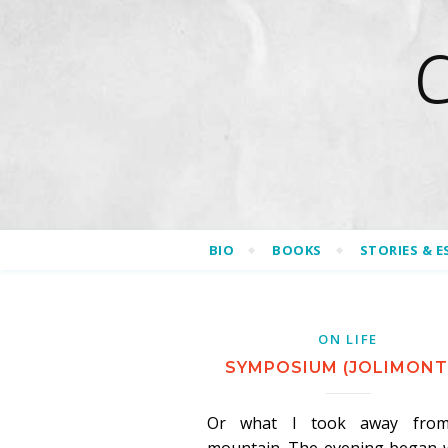
BIO
BOOKS
STORIES & E
ON LIFE
SYMPOSIUM (JOLIMONT
Or what I took away fro