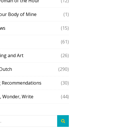
Woman of the Hour
(12)
our Body of Mine
(1)
ews
(15)
(61)
ing and Art
(26)
 Dutch
(290)
g Recommendations
(30)
 Wonder, Write
(44)