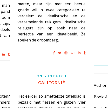
maten, maar zijn met een beetje
n man
goede wil in twee categorieën te
e pand
verdelen: de idealistische en de
n oom
verzamelende reizigers. Idealistische
 zijn.
reizigers zijn op zoek naar de
deels
perfectie van een ideaalbeeld. Ze
t van
zoeken de droomberg,…
ONLY IN DUTCH
CALIFORNIË
Author
loten?
Het eerder zo smetteloze tafelblad is
Book: A
nders
bezaaid met flessen en glazen. Vier