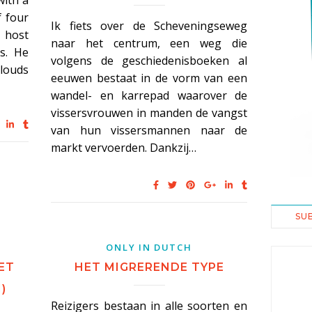
ith a
f four
Ik fiets over de Scheveningseweg
 host
naar het centrum, een weg die
s. He
volgens de geschiedenisboeken al
louds
eeuwen bestaat in de vorm van een
wandel- en karrepad waarover de
vissersvrouwen in manden de vangst
van hun vissersmannen naar de
markt vervoerden. Dankzij…
SU
ONLY IN DUTCH
ET
HET MIGRERENDE TYPE
)
Reizigers bestaan in alle soorten en