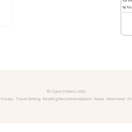
by
Yiy
© Claire Polders 2026
& Essays
Travel Writing
Reading Recommendations
News
Interviews
Fo