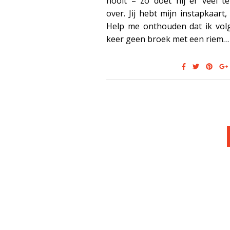
nooit – zo doet hij er veel t
over. Jij hebt mijn instapkaart,
Help me onthouden dat ik vol
keer geen broek met een riem…