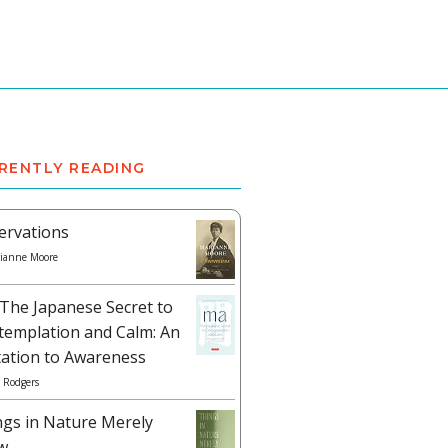
RENTLY READING
ervations
ianne Moore
The Japanese Secret to
templation and Calm: An
tation to Awareness
 Rodgers
ngs in Nature Merely
w