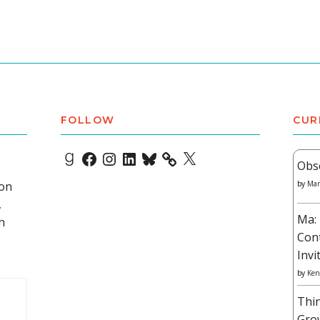
FOLLOW
CUR
Goodreads
Facebook
Instagram
LinkedIn
Bluesky
X
Obs
 on
by
Mar
,
Ma: 
h
Con
Invi
by
Ken
Thi
Gro