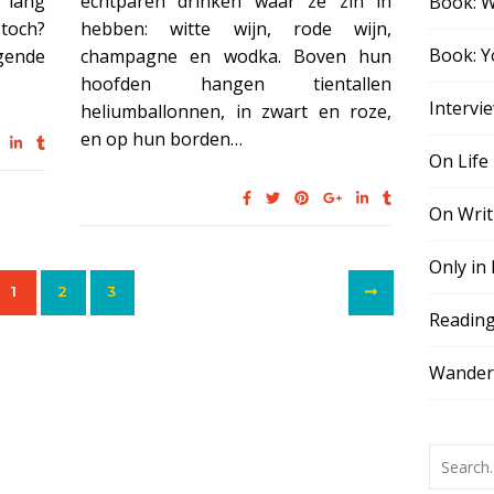
e lang
echtparen drinken waar ze zin in
Book: 
 toch?
hebben: witte wijn, rode wijn,
Book: Y
gende
champagne en wodka. Boven hun
hoofden hangen tientallen
Intervi
heliumballonnen, in zwart en roze,
en op hun borden…
On Life
On Writ
Only in
1
2
3
Readin
Wander,