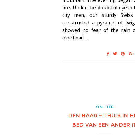
mountain. The evening began w
fire. Under the doubtful eyes o
city men, our sturdy Swiss
constructed a pyramid of twig
showed no fear of the rain c
overhead.…
ON LIFE
DEN HAAG – THUIS IN H
BED VAN EEN ANDER (1