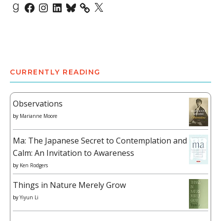
Goodreads
Facebook
Instagram
LinkedIn
Bluesky
X
CURRENTLY READING
Observations
by
Marianne Moore
Ma: The Japanese Secret to Contemplation and
Calm: An Invitation to Awareness
by
Ken Rodgers
Things in Nature Merely Grow
by
Yiyun Li