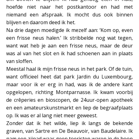
hoefde niet naar het postkantoor en had met
niemand een afspraak. Ik mocht dus ook binnen
blijven en daarom deed ik het.
Na drie dagen moedigde ik mezelf aan: ‘Kom op, even
een frisse neus halen.’ Ik stribbelde nog wat tegen,
want wat heb je aan een frisse neus, maar de deur
was al van het slot en ik had schoenen aan in plaats
van sloffen.
Meestal haal ik mijn frisse neus in het park. Of de tuin,
want officieel heet dat park Jardin du Luxembourg,
maar voor ik er erg in had, was ik de andere kant
opgelopen, richting Montparnasse. Ik kwam voorbij
de crêperies en bioscopen, de 24uur-open apotheek
en een amateurskunstmarkt en liep de begraafplaats
op. Ik was er al lang niet meer geweest.
Zonder dat ik het wilde, liep ik langs de bekende
graven, van Sartre en De Beauvoir, van Baudelaire. Ik
nam een zijpad waar geen toeristen waren in de hoop