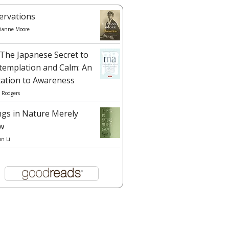
ervations
ianne Moore
The Japanese Secret to
templation and Calm: An
tation to Awareness
 Rodgers
ngs in Nature Merely
w
un Li