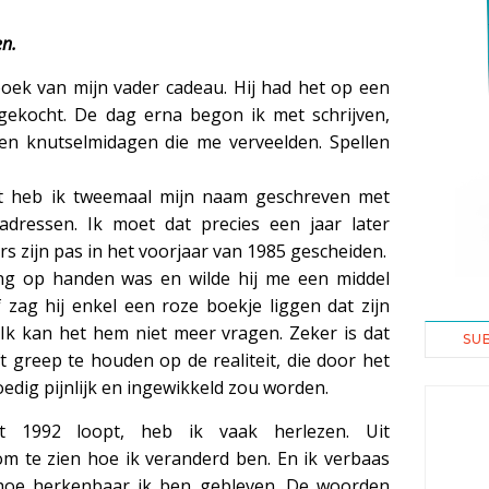
en.
boek van mijn vader cadeau. Hij had het op een
gekocht. De dag erna begon ik met schrijven,
en knutselmidagen die me verveelden. Spellen
t heb ik tweemaal mijn naam geschreven met
adressen. Ik moet dat precies een jaar later
 zijn pas in het voorjaar van 1985 gescheiden.
ing op handen was en wilde hij me een middel
zag hij enkel een roze boekje liggen dat zijn
Ik kan het hem niet meer vragen. Zeker is dat
SU
 greep te houden op de realiteit, die door het
edig pijnlijk en ingewikkeld zou worden.
t 1992 loopt, heb ik vaak herlezen. Uit
m te zien hoe ik veranderd ben. En ik verbaas
hoe herkenbaar ik ben gebleven. De woorden