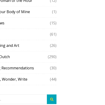
Woman of the Hour
(12)
our Body of Mine
(1)
ews
(15)
(61)
ing and Art
(26)
 Dutch
(290)
g Recommendations
(30)
 Wonder, Write
(44)