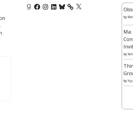
Goodreads
Facebook
Instagram
LinkedIn
Bluesky
X
Obs
 on
by
Mar
,
Ma: 
h
Con
Invi
by
Ken
Thi
Gro
by
Yiy