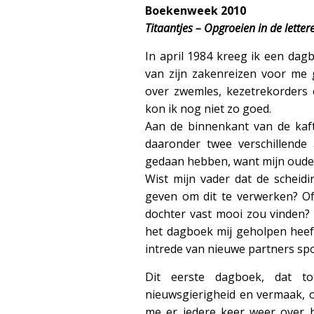
Boekenweek 2010
Titaantjes –
Opgroeien in de letter
In april 1984 kreeg ik een dag
van zijn zakenreizen voor me 
over zwemles, kezetrekorders 
kon ik nog niet zo goed.
Aan de binnenkant van de kaf
daaronder twee verschillende 
gedaan hebben, want mijn ouders
Wist mijn vader dat de scheid
geven om dit te verwerken? Of 
dochter vast mooi zou vinden? 
het dagboek mij geholpen heeft
intrede van nieuwe partners spo
Dit eerste dagboek, dat to
nieuwsgierigheid en vermaak, o
me er iedere keer weer over 