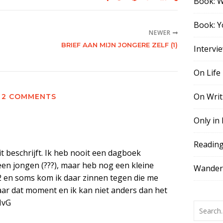
Book: 
Book: Y
NEWER
BRIEF AAN MIJN JONGERE ZELF (1)
Intervi
On Life
On Writ
2 COMMENTS
Only in
Readin
dit beschrijft. Ik heb nooit een dagboek
een jongen (???), maar heb nog een kleine
Wander,
 en soms kom ik daar zinnen tegen die me
aar dat moment en ik kan niet anders dan het
MvG