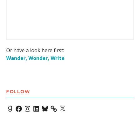
Or have a look here first:
Wander, Wonder, Write
FOLLOW
Goodreads
Facebook
Instagram
LinkedIn
Bluesky
X