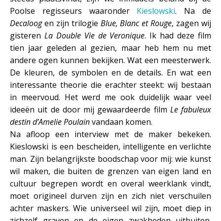
Poolse regisseurs waaronder
Kieslowski
. Na de
Decaloog
en zijn trilogie
Blue, Blanc et Rouge
, zagen wij
gisteren
La Double Vie de Veronique
. Ik had deze film
tien jaar geleden al gezien, maar heb hem nu met
andere ogen kunnen bekijken. Wat een meesterwerk.
De kleuren, de symbolen en de details. En wat een
interessante theorie die erachter steekt: wij bestaan
in meervoud. Het werd me ook duidelijk waar veel
ideeën uit de door mij gewaardeerde film
Le fabuleux
destin d’Amelie Poulain
vandaan komen.
Na afloop een interview met de maker bekeken.
Kieslowski is een bescheiden, intelligente en verlichte
man. Zijn belangrijkste boodschap voor mij: wie kunst
wil maken, die buiten de grenzen van eigen land en
cultuur begrepen wordt en overal weerklank vindt,
moet origineel durven zijn en zich niet verschuilen
achter maskers. Wie universeel wil zijn, moet diep in
zichzelf graven en de eigen zwakheden uitbuiten.