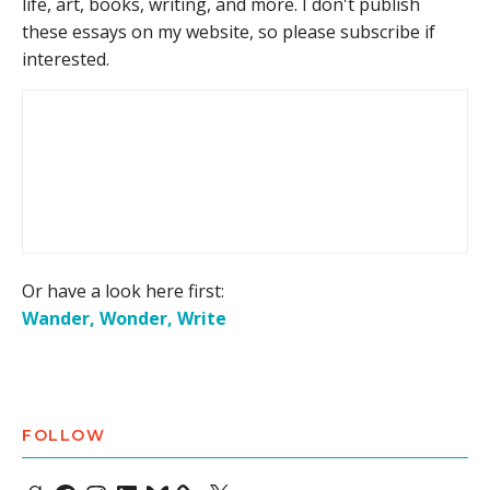
life, art, books, writing, and more. I don't publish
these essays on my website, so please subscribe if
interested.
Or have a look here first:
Wander, Wonder, Write
FOLLOW
Goodreads
Facebook
Instagram
LinkedIn
Bluesky
X