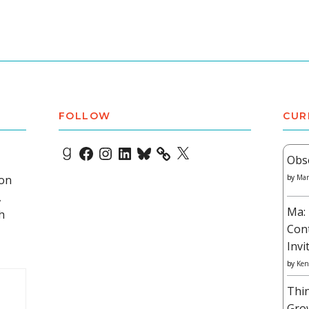
FOLLOW
CUR
Goodreads
Facebook
Instagram
LinkedIn
Bluesky
X
Obs
 on
by
Mar
,
Ma: 
h
Con
Invi
by
Ken
Thi
Gro