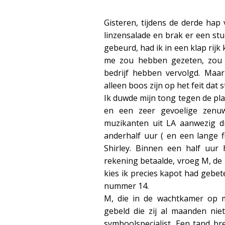
Gisteren, tijdens de derde hap 
linzensalade en brak er een stuk
gebeurd, had ik in een klap rijk
me zou hebben gezeten, zou 
bedrijf hebben vervolgd. Maar
alleen boos zijn op het feit dat 
Ik duwde mijn tong tegen de pla
en een zeer gevoelige zenu
muzikanten uit LA aanwezig 
anderhalf uur ( en een lange fi
Shirley. Binnen een half uur 
rekening betaalde, vroeg M, de 
kies ik precies kapot had gebet
nummer 14.
M, die in de wachtkamer op m
gebeld die zij al maanden nie
symboolspecialist. Een tand br