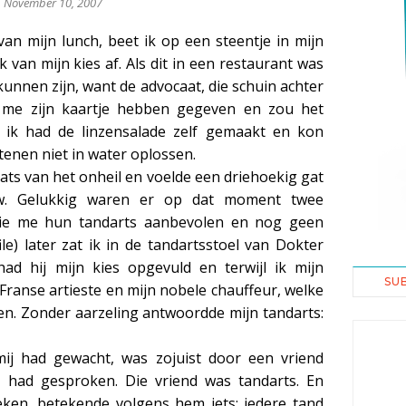
November 10, 2007
van mijn lunch, beet ik op een steentje in mijn
 van mijn kies af. Als dit in een restaurant was
 kunnen zijn, want de advocaat, die schuin achter
me zijn kaartje hebben gegeven en zou het
 ik had de linzensalade zelf gemaakt en kon
stenen niet in water oplossen.
ats van het onheil en voelde een driehoekig gat
w. Gelukkig waren er op dat moment twee
die me hun tandarts aanbevolen en nog geen
le) later zat ik in de tandartsstoel van Dokter
had hij mijn kies opgevuld en terwijl ik mijn
SU
Franse artieste en mijn nobele chauffeur, welke
en. Zonder aarzeling antwoordde mijn tandarts:
ij had gewacht, was zojuist door een vriend
t had gesproken. Die vriend was tandarts. En
eken, betekende volgens hem iets; iedere tand