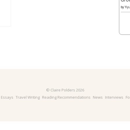
by
Yiy
© Claire Polders 2026
& Essays
Travel Writing
Reading Recommendations
News
Interviews
Fo