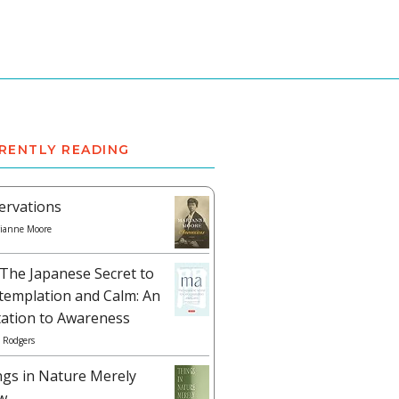
RENTLY READING
ervations
ianne Moore
The Japanese Secret to
templation and Calm: An
tation to Awareness
 Rodgers
ngs in Nature Merely
w