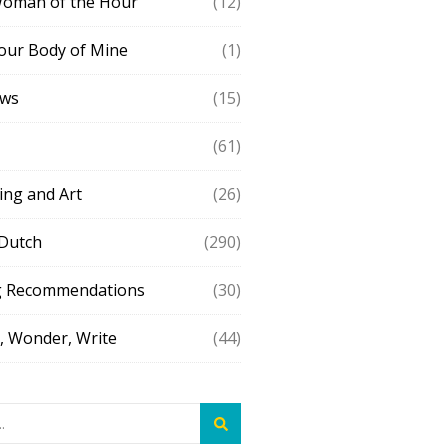
Woman of the Hour
(12)
our Body of Mine
(1)
ews
(15)
(61)
ing and Art
(26)
 Dutch
(290)
g Recommendations
(30)
 Wonder, Write
(44)