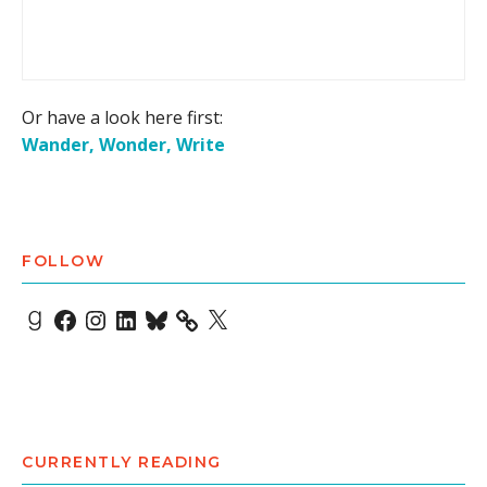
Or have a look here first:
Wander, Wonder, Write
FOLLOW
Goodreads
Facebook
Instagram
LinkedIn
Bluesky
X
CURRENTLY READING