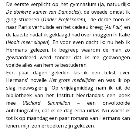
De eerste verplicht op het gymnasium (Ja, natuurlijk:
De donkere kamer van Damocles
), de tweede omdat ik
ging studeren (
Onder Professoren
), de derde toen ik
naar Parijs verhuisde en het cadeau kreeg (
Au Pair
) en
de laatste nadat ik geklaagd had over muggen in Italië
(
Nooit meer slapen
). En voor even dacht ik: nu heb ik
Hermans gelezen. Ik begreep waarom de man zo
gewaardeerd werd zonder dat ik me gedwongen
voelde alles van hem te bestuderen.
Een paar dagen geleden las ik een tekst over
Hermans’ novelle
Het grote medelijden
en was ik op
slag nieuwsgierig. Op vrijdagmiddag nam ik uit de
bibliotheek van het Institut Neerlandais een boek
mee (
Richard Simmillion
– een onvoltooide
autobiografie), dat ik de dag erna uitlas. Nu wacht ik
tot ik op maandag een paar romans van Hermans kan
lenen: mijn zomerboeken zijn gekozen.