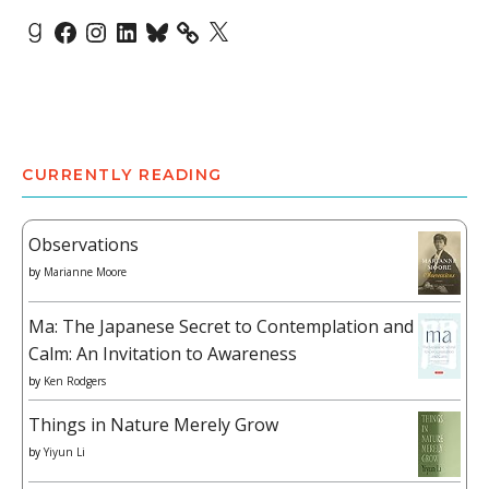
Goodreads
Facebook
Instagram
LinkedIn
Bluesky
X
CURRENTLY READING
Observations
by
Marianne Moore
Ma: The Japanese Secret to Contemplation and
Calm: An Invitation to Awareness
by
Ken Rodgers
Things in Nature Merely Grow
by
Yiyun Li