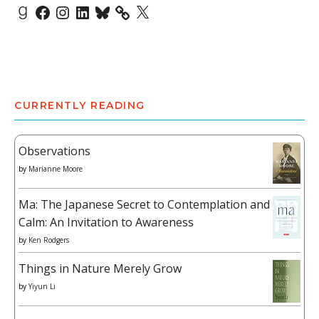
Goodreads
Facebook
Instagram
LinkedIn
Bluesky
X
CURRENTLY READING
Observations
by
Marianne Moore
Ma: The Japanese Secret to Contemplation and
Calm: An Invitation to Awareness
by
Ken Rodgers
Things in Nature Merely Grow
by
Yiyun Li