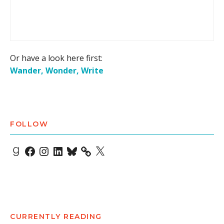
Or have a look here first:
Wander, Wonder, Write
FOLLOW
Goodreads
Facebook
Instagram
LinkedIn
Bluesky
X
CURRENTLY READING