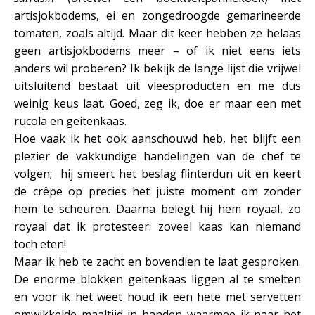
artisjokbodems, ei en zongedroogde gemarineerde
tomaten, zoals altijd. Maar dit keer hebben ze helaas
geen artisjokbodems meer – of ik niet eens iets
anders wil proberen? Ik bekijk de lange lijst die vrijwel
uitsluitend bestaat uit vleesproducten en me dus
weinig keus laat. Goed, zeg ik, doe er maar een met
rucola en geitenkaas.
Hoe vaak ik het ook aanschouwd heb, het blijft een
plezier de vakkundige handelingen van de chef te
volgen; hij smeert het beslag flinterdun uit en keert
de crêpe op precies het juiste moment om zonder
hem te scheuren. Daarna belegt hij hem royaal, zo
royaal dat ik protesteer: zoveel kaas kan niemand
toch eten!
Maar ik heb te zacht en bovendien te laat gesproken.
De enorme blokken geitenkaas liggen al te smelten
en voor ik het weet houd ik een hete met servetten
omwikkelde maaltijd in handen waarmee ik naar het