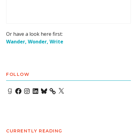
Or have a look here first:
Wander, Wonder, Write
FOLLOW
Goodreads
Facebook
Instagram
LinkedIn
Bluesky
X
CURRENTLY READING