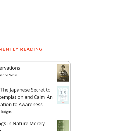
RENTLY READING
ervations
ianne Moore
The Japanese Secret to
templation and Calm: An
tation to Awareness
 Rodgers
ngs in Nature Merely
w