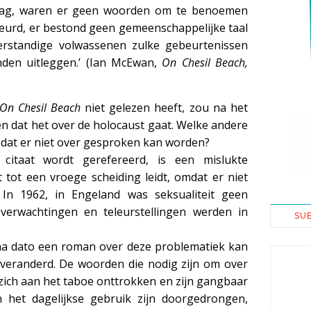
t zag, waren er geen woorden om te benoemen
eurd, er bestond geen gemeenschappelijke taal
erstandige volwassenen zulke gebeurtenissen
nden uitleggen.’ (Ian McEwan,
On Chesil Beach,
On Chesil Beach
niet gelezen heeft, zou na het
en dat het over de holocaust gaat. Welke andere
dat er niet over gesproken kan worden?
 citaat wordt gerefereerd, is een mislukte
 tot een vroege scheiding leidt, omdat er niet
In 1962, in Engeland was seksualiteit geen
verwachtingen en teleurstellingen werden in
SU
 na dato een roman over deze problematiek kan
is veranderd. De woorden die nodig zijn om over
zich aan het taboe onttrokken en zijn gangbaar
 het dagelijkse gebruik zijn doorgedrongen,