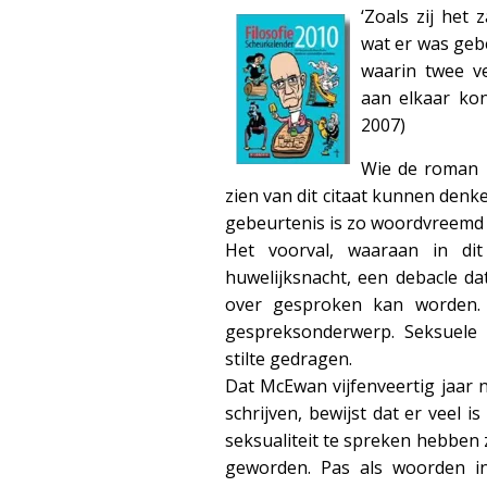
‘Zoals zij he
wat er was geb
waarin twee v
aan elkaar ko
2007)
Wie de roman
zien van dit citaat kunnen denk
gebeurtenis is zo woordvreemd 
Het voorval, waaraan in dit
huwelijksnacht, een debacle dat
over gesproken kan worden. 
gespreksonderwerp. Seksuele 
stilte gedragen.
Dat McEwan vijfenveertig jaar
schrijven, bewijst dat er veel 
seksualiteit te spreken hebben 
geworden. Pas als woorden in