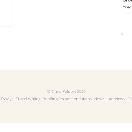
by
Yiy
© Claire Polders 2026
& Essays
Travel Writing
Reading Recommendations
News
Interviews
Fo