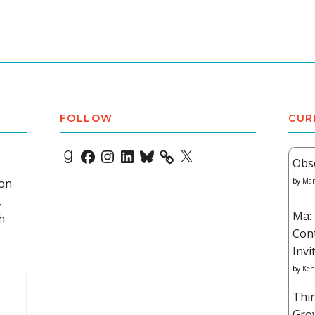
FOLLOW
CUR
Goodreads
Facebook
Instagram
LinkedIn
Bluesky
X
Obs
 on
by
Mar
,
Ma: 
h
Con
Invi
by
Ken
Thi
Gro