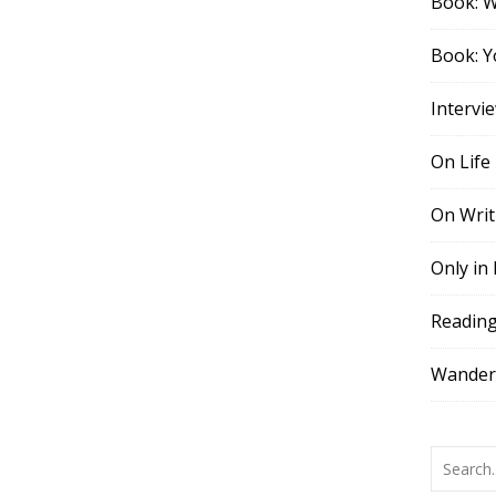
Book: 
Book: Y
Intervi
On Life
On Writ
Only in
Readin
Wander,