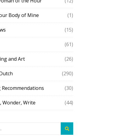
Woman of the Hour
(12)
our Body of Mine
(1)
ews
(15)
(61)
ing and Art
(26)
 Dutch
(290)
g Recommendations
(30)
 Wonder, Write
(44)