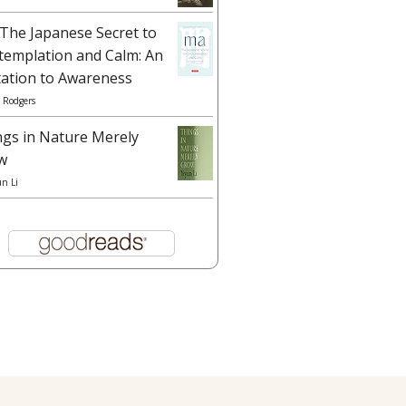
The Japanese Secret to
templation and Calm: An
tation to Awareness
 Rodgers
ngs in Nature Merely
w
un Li