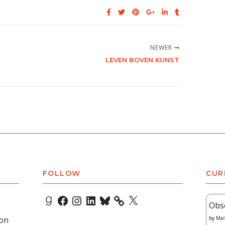
NEWER
LEVEN BOVEN KUNST
FOLLOW
CUR
Goodreads
Facebook
Instagram
LinkedIn
Bluesky
X
Obs
 on
by
Mar