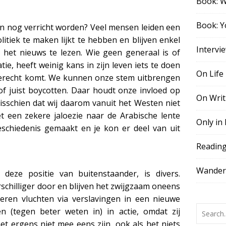
Book: 
Book: Y
n nog verricht worden? Veel mensen leiden een
litiek te maken lijkt te hebben en blijven enkel
Intervi
het nieuws te lezen. Wie geen generaal is of
ie, heeft weinig kans in zijn leven iets te doen
On Life
terecht komt. We kunnen onze stem uitbrengen
f juist boycotten. Daar houdt onze invloed op
On Writ
isschien dat wij daarom vanuit het Westen niet
 een zekere jaloezie naar de Arabische lente
Only in
chiedenis gemaakt en je kon er deel van uit
Readin
Wander,
deze positie van buitenstaander, is divers.
hilliger door en blijven het zwijgzaam oneens
deren vluchten via verslavingen in een nieuwe
 (tegen beter weten in) in actie, omdat zij
et ergens niet mee eens zijn, ook als het niets