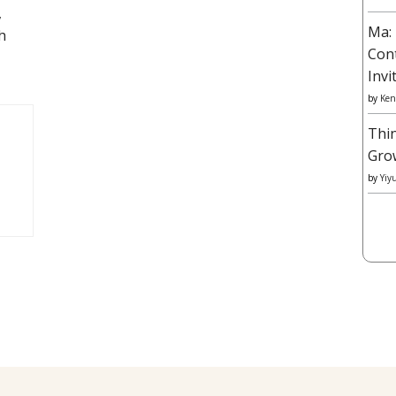
,
Ma: 
h
Con
Invi
by
Ken
Thi
Gro
by
Yiy