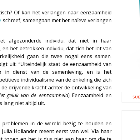
ïstisch? Of kan het verlangen naar eenzaamheid
e
schreef, samengaan met het naïeve verlangen
het afgezonderde individu, dat niet in haar
en het betrokken individu, dat zich het lot van
rkelijkheid gaan die twee nogal eens samen.
gt uit: “Uiteindelijk staat de eenzaamheid van
p in dienst van de samenleving, en is het
etitieve individualisme van de enkeling die zich
de drijvende kracht achter de ontwikkeling van
et geluk van de eenzaamheid
) Eenzaamheid en
SU
lang niet altijd uit.
 problemen in de wereld bezig te houden en
 Julia Hollander meent eerst van wel. Via haar
eit tonen en het is dus niet aan haar om die te