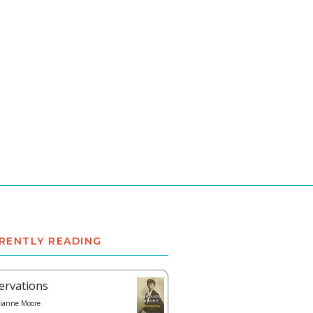
RENTLY READING
ervations
ianne Moore