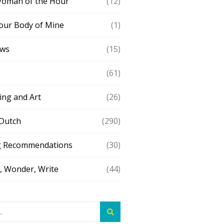
Woman of the Hour
(12)
our Body of Mine
(1)
ews
(15)
(61)
ing and Art
(26)
 Dutch
(290)
g Recommendations
(30)
 Wonder, Write
(44)