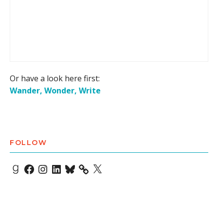
Or have a look here first:
Wander, Wonder, Write
FOLLOW
Goodreads
Facebook
Instagram
LinkedIn
Bluesky
X