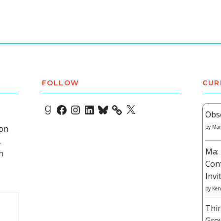
FOLLOW
CUR
Goodreads
Facebook
Instagram
LinkedIn
Bluesky
X
Obs
 on
by
Mar
,
Ma: 
h
Con
Invi
by
Ken
Thi
Gro