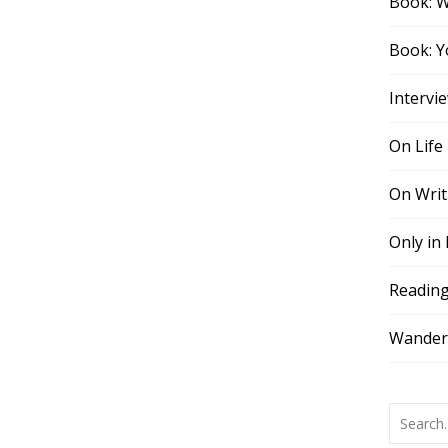
Book: 
Book: Y
Intervi
On Life
On Writ
Only in
Readin
Wander,