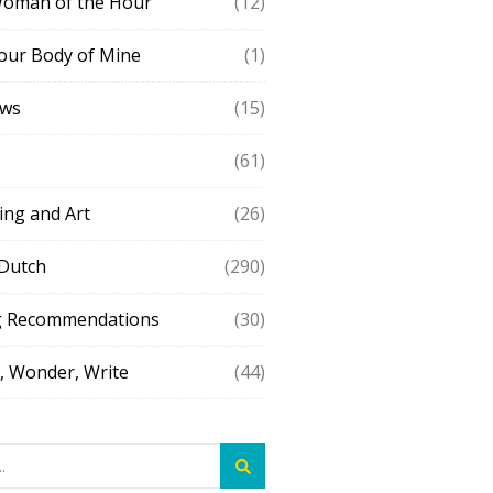
Woman of the Hour
(12)
our Body of Mine
(1)
ews
(15)
(61)
ing and Art
(26)
 Dutch
(290)
g Recommendations
(30)
 Wonder, Write
(44)