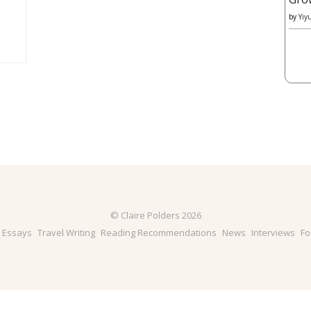
by
Yiy
© Claire Polders 2026
& Essays
Travel Writing
Reading Recommendations
News
Interviews
Fo