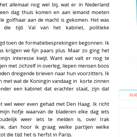
het allemaal nog wel bij, wat er in Nederland
op een dag thuis komen en aan iemand moeten
le golfhaar aan de macht is gekomen. Het was
die tijd. Val van het kabinet, politieke
lgd toen de formatiebesprekingen begonnen. Ik
dus krijgen we fijn paars plus. Maar zo ging het
mijn interesse kwijt. Want wat valt er nog te
en met zichzelf in overleg, liepen mensen boos
nden dreigende brieven naar hun voorzitters. Ik
n met wat de Koningin vandaag in korte zinnen
nder een kabinet dat erachter staat, zijn dat
SU
t wel weer even gehad met Den Haag. Ik richt
 mijn hofje waarvan de bladeren elke dag iets
oudelijk weer iets te melden is, over Irak
rie, dan hoor ik graag welke partijen welke
die tijd: het is herfst in Parijs.