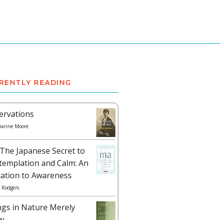
RENTLY READING
ervations
ianne Moore
The Japanese Secret to
templation and Calm: An
tation to Awareness
 Rodgers
ngs in Nature Merely
w