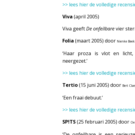
>> lees hier de volledige recensi
Viva
(april 2005)
Viva geeft
De onfeilbare
vier ster
Folia
(maart 2005) door
Nienke Beek
‘Haar proza is vlot en licht
neergezet.’
>> lees hier de volledige recensi
Tertio
(15 juni 2005) door
Bert Cla
‘Een fraai debuut.’
>> lees hier de volledige recensi
SP!TS
(25 februari 2005) door
Oe
‘De onfeilbare is een serieuz