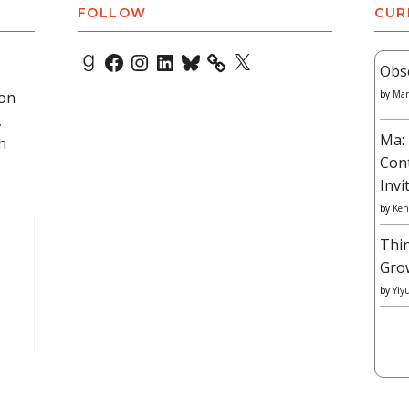
FOLLOW
CUR
Goodreads
Facebook
Instagram
LinkedIn
Bluesky
X
Obs
 on
by
Mar
,
Ma: 
h
Con
Invi
by
Ken
Thi
Gro
by
Yiy