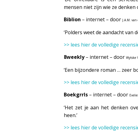
mensen niet zijn wie ze denken o
Biblion
– internet – door
J.A.M. van
‘Polders weet de aandacht van de
>> lees hier de volledige recensi
8weekly
– internet – door
Wytske V
‘Een bijzondere roman … zeer b
>> lees hier de volledige recensi
Boekgrrls
– internet – door
Eveli
‘Het zet je aan het denken ove
heen.’
>> lees hier de volledige recensi