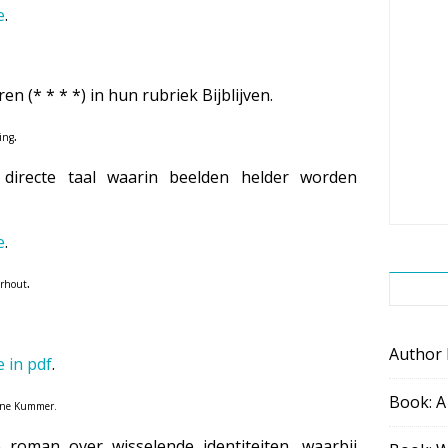
e
.
ren (* * * *) in hun rubriek Bijblijven.
.
ing
, directe taal waarin beelden helder worden
e
.
.
erhout
Author
e in pdf
.
Book: A
ne Kummer.
e roman over wisselende identiteiten, waarbij