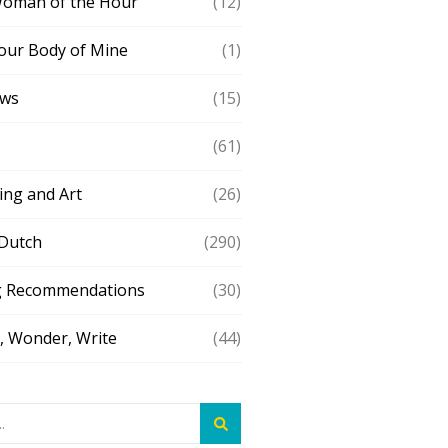
Woman of the Hour
(12)
our Body of Mine
(1)
ews
(15)
(61)
ing and Art
(26)
 Dutch
(290)
g Recommendations
(30)
 Wonder, Write
(44)