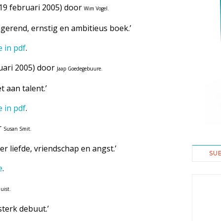
19 februari 2005) door
Wim Vogel.
gerend, ernstig en ambitieus boek.’
e in pdf
.
uari 2005) door
Jaap Goedegebuure.
t aan talent.’
e in pdf
.
r
Susan Smit.
r liefde, vriendschap en angst.’
SU
e
.
uist.
terk debuut.’