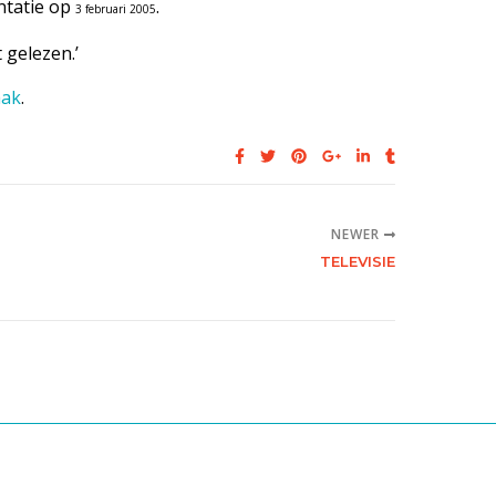
entatie op
.
3 februari 2005
 gelezen.’
aak
.
NEWER
TELEVISIE