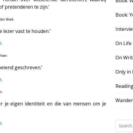
Book: 
f pretenderen te zijn.’
Book: Y
 den Broek.
Intervi
 lezer vast te houden.’
e
.
On Life
isser.
On Writ
oeiend geschreven.’
Only in
e
.
Readin
.
en
Wander,
r je eigen identiteit en die van mensen om je
e
.