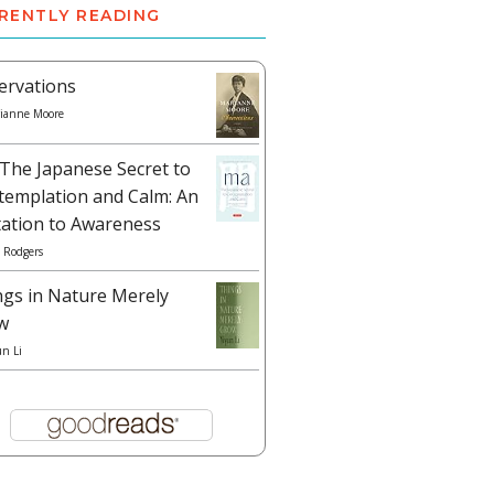
RENTLY READING
ervations
ianne Moore
The Japanese Secret to
templation and Calm: An
tation to Awareness
 Rodgers
ngs in Nature Merely
w
un Li