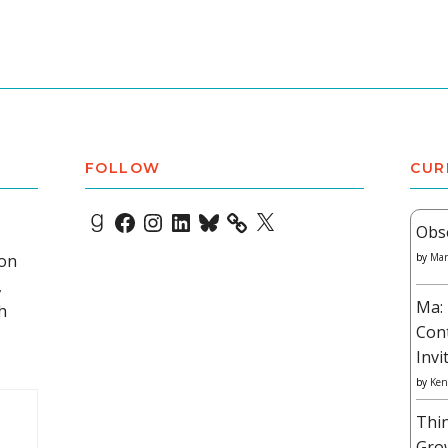
FOLLOW
CUR
Goodreads
Facebook
Instagram
LinkedIn
Bluesky
X
Obs
 on
by
Mar
,
Ma: 
h
Con
Invi
by
Ken
Thi
Gro