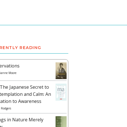
RENTLY READING
ervations
ianne Moore
The Japanese Secret to
templation and Calm: An
tation to Awareness
 Rodgers
ngs in Nature Merely
w