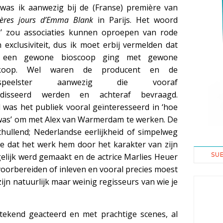
 was ik aanwezig bij de (Franse) première van
ières jours d’Emma Blank
in Parijs. Het woord
e’ zou associaties kunnen oproepen van rode
 exclusiviteit, dus ik moet erbij vermelden dat
 een gewone bioscoop ging met gewone
erkoop. Wel waren de producent en de
olspeelster aanwezig die vooraf
udisseerd werden en achteraf bevraagd.
 was het publiek vooral geïnteresseerd in ‘hoe
was’ om met Alex van Warmerdam te werken. De
hullend; Nederlandse eerlijkheid of simpelweg
oe dat het werk hem door het karakter van zijn
SU
elijk werd gemaakt en de actrice Marlies Heuer
 voorbereiden of inleven en vooral precies moest
zijn natuurlijk maar weinig regisseurs van wie je
tstekend geacteerd en met prachtige scenes, al