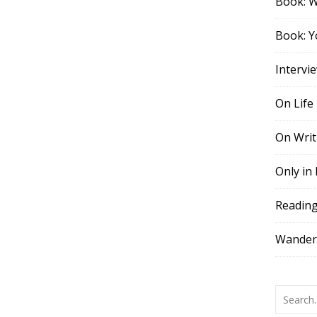
Book: 
Book: Y
Intervi
On Life
On Writ
Only in
Readin
Wander,