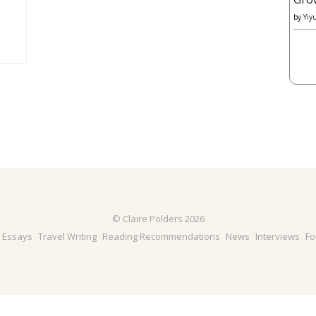
by
Yiy
© Claire Polders 2026
& Essays
Travel Writing
Reading Recommendations
News
Interviews
Fo