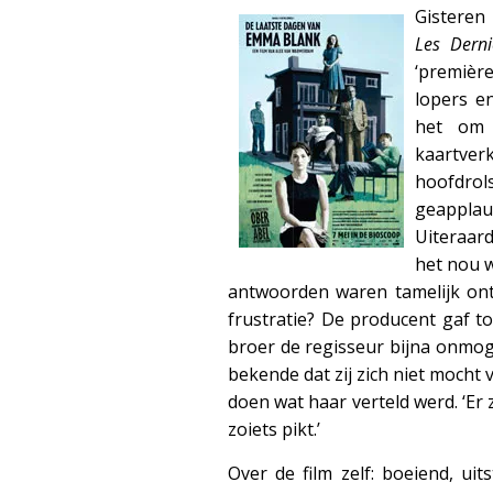
Gisteren
Les Dern
‘premièr
lopers en
het om
kaartv
hoofdr
geappla
Uiteraard
het nou 
antwoorden waren tamelijk ont
frustratie? De producent gaf t
broer de regisseur bijna onmog
bekende dat zij zich niet mocht
doen wat haar verteld werd. ‘Er 
zoiets pikt.’
Over de film zelf: boeiend, ui