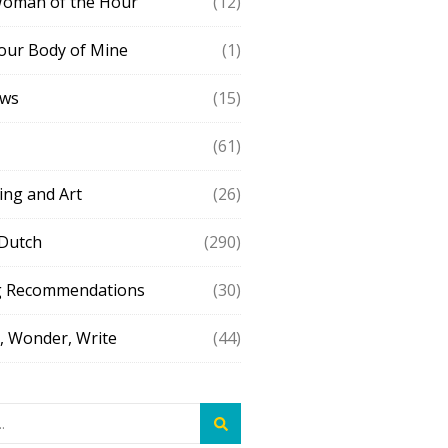
Woman of the Hour
(12)
our Body of Mine
(1)
ews
(15)
(61)
ing and Art
(26)
 Dutch
(290)
g Recommendations
(30)
 Wonder, Write
(44)