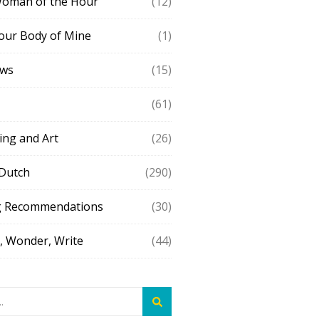
Woman of the Hour
(12)
our Body of Mine
(1)
ews
(15)
(61)
ing and Art
(26)
 Dutch
(290)
g Recommendations
(30)
 Wonder, Write
(44)