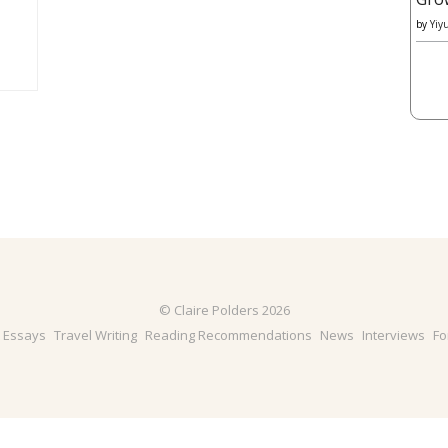
by
Yiy
© Claire Polders 2026
& Essays
Travel Writing
Reading Recommendations
News
Interviews
Fo