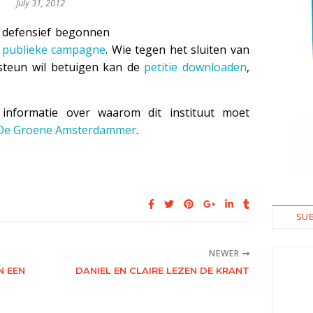
July 31, 2012
n defensief begonnen
n
publieke campagne
. Wie tegen het sluiten van
r steun wil betuigen kan de
petitie downloaden
,
informatie over waarom dit instituut moet
n De Groene Amsterdammer
.
SU
NEWER
N EEN
DANIEL EN CLAIRE LEZEN DE KRANT