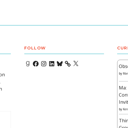
FOLLOW
CUR
Goodreads
Facebook
Instagram
LinkedIn
Bluesky
X
Obs
 on
by
Mar
,
Ma: 
h
Con
Invi
by
Ken
Thi
Gro