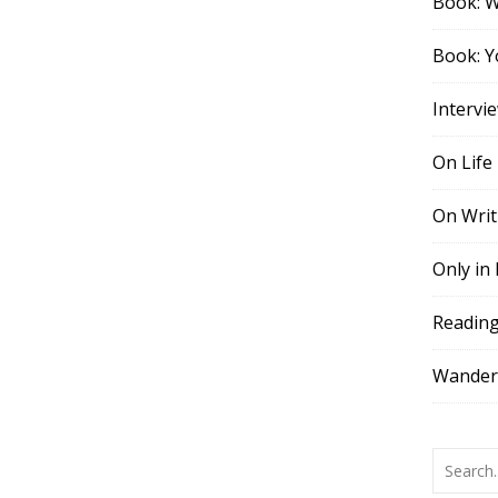
Book: 
Book: Y
Intervi
On Life
On Writ
Only in
Readin
Wander,