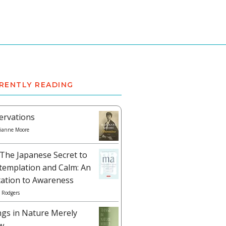
RENTLY READING
ervations
ianne Moore
The Japanese Secret to
templation and Calm: An
tation to Awareness
 Rodgers
ngs in Nature Merely
w