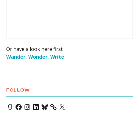
Or have a look here first:
Wander, Wonder, Write
FOLLOW
Goodreads
Facebook
Instagram
LinkedIn
Bluesky
X