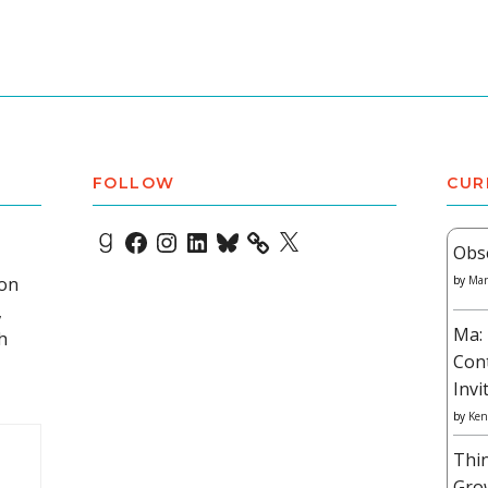
FOLLOW
CUR
Goodreads
Facebook
Instagram
LinkedIn
Bluesky
X
Obs
 on
by
Mar
,
Ma: 
h
Con
Invi
by
Ken
Thi
Gro