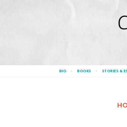
BIO
BOOKS
STORIES & E
HO