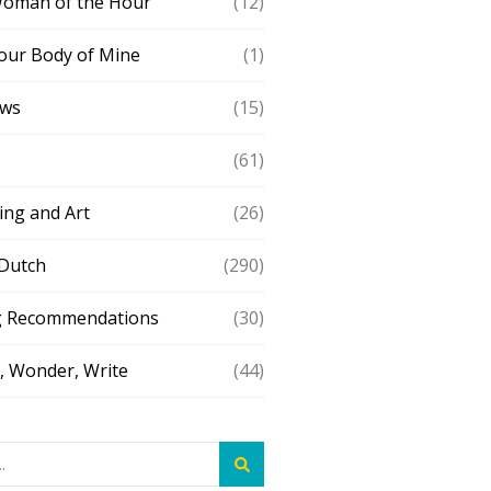
Woman of the Hour
(12)
our Body of Mine
(1)
ews
(15)
(61)
ing and Art
(26)
 Dutch
(290)
g Recommendations
(30)
 Wonder, Write
(44)