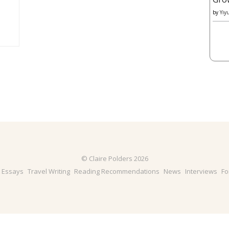
by
Yiy
© Claire Polders 2026
& Essays
Travel Writing
Reading Recommendations
News
Interviews
Fo