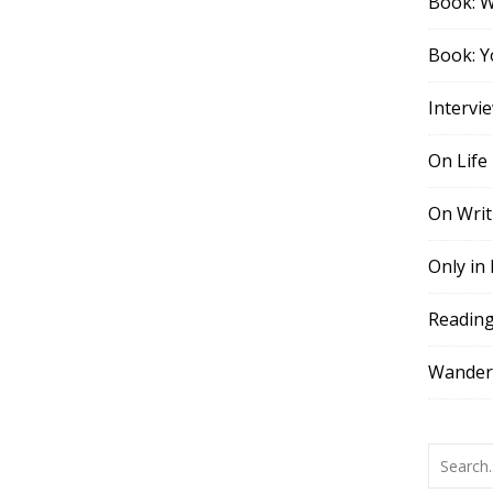
Book: 
Book: Y
Intervi
On Life
On Writ
Only in
Readin
Wander,