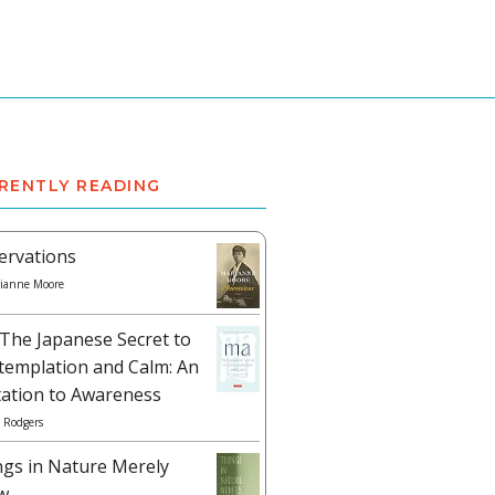
RENTLY READING
ervations
ianne Moore
The Japanese Secret to
templation and Calm: An
tation to Awareness
 Rodgers
ngs in Nature Merely
w