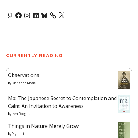
Goodreads
Facebook
Instagram
LinkedIn
Bluesky
X
CURRENTLY READING
Observations
by
Marianne Moore
Ma: The Japanese Secret to Contemplation and
Calm: An Invitation to Awareness
by
Ken Rodgers
Things in Nature Merely Grow
by
Yiyun Li