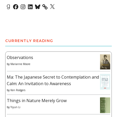
Goodreads
Facebook
Instagram
LinkedIn
Bluesky
X
CURRENTLY READING
Observations
by
Marianne Moore
Ma: The Japanese Secret to Contemplation and
Calm: An Invitation to Awareness
by
Ken Rodgers
Things in Nature Merely Grow
by
Yiyun Li