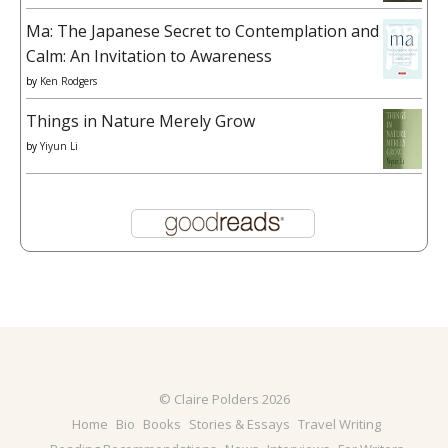
Ma: The Japanese Secret to Contemplation and
Calm: An Invitation to Awareness
by
Ken Rodgers
Things in Nature Merely Grow
by
Yiyun Li
© Claire Polders 2026
Home
Bio
Books
Stories & Essays
Travel Writing